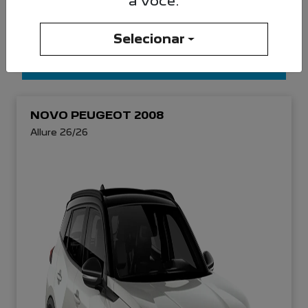
a você.
De: R$ 126.990,00
R$ 109.719,00
Selecionar
CONFIRA A OFERTA
NOVO PEUGEOT 2008
Allure 26/26