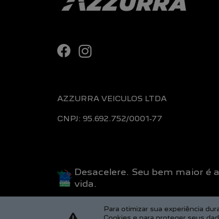
AZZURRA VEICULOS LTDA
CNPJ: 95.692.752/0001-77
Desacelere. Seu bem maior é 
vida.
Para otimizar sua experiência du
Cookies e para proteger seus da