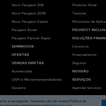
NOVOS
Frotas de Veículos
Novo Peugeot 208
Produtor Rural
Novo Peugeot 2008
Taxistas
Novo Peugeot Expert
Motoristas de Aplica
Peugeot Boxer
PEUGEOT INCLUS
Peugeot Partner Rapid
SOLUÇÕES FINAN
SEMINOVOS
Consórcio
OFERTAS
Financiamento
VENDAS DIRETAS
Seguros
Autoescolas
REVISÃO
CNPJ e Microempreendedores
SERVIÇOS
a
Governo
Agendar Serviços
rante a navegação, fazemos uso de nossa Política de
dos pessoais respeitamos nossa
Política de