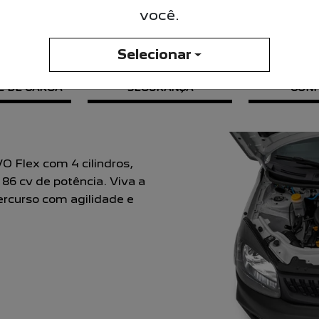
você.
O PEUGEOT PARTNER R
Selecionar
E DE CARGA
SEGURANÇA
CON
ro. Com baixo consumo de
urbanas e 12,4 km/l