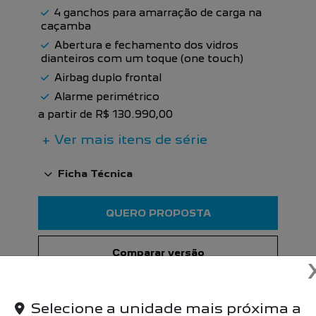
4 ganchos para amarração de carga na
caçamba
Abertura e fechamento dos vidros
dianteiros com um toque (one touch)
Airbag duplo frontal
Alarme perimétrico
a partir de R$ 130.990,00
+ Ver mais itens de série
Ficha Técnica
QUERO PROPOSTA
Comparar versão
Selecione a unidade mais próxima a