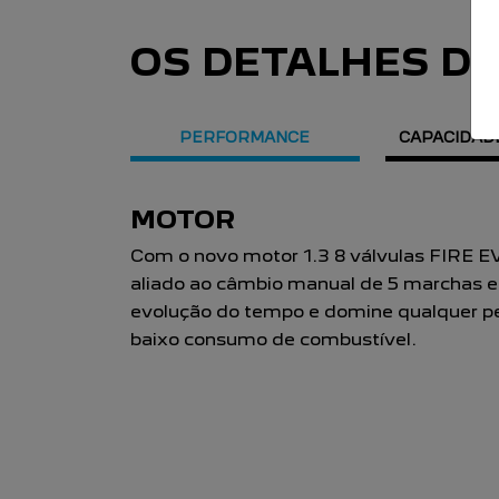
OS DETALHES D
PERFORMANCE
CAPACIDAD
CONSUMO
A Partner Rapid possui nota A no Inmet
combustível, faz até 11,7 km/l em áreas 
(gasolina) em estradas.