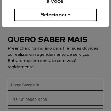
a você.
*Serviços oferecidos dentro do período
da garantia.
Selecionar
QUERO SABER MAIS
Preencha o formulário para tirar suas dúvidas
ou realizar um agendamento de serviços.
Entraremos em contato com você
rapidamente.