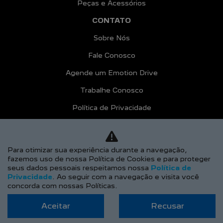
Peças e Acessórios
CONTATO
Sobre Nós
Fale Conosco
Agende um Emotion Drive
Trabalhe Conosco
Política de Privacidade
COMPARE
AGENDE UM TEST DRIVE
Para otimizar sua experiência durante a navegação,
fazemos uso de nossa Política de Cookies e para proteger
Desacelere. Seu bem maior é a vida.
seus dados pessoais respeitamos nossa
Política de
Privacidade
. Ao seguir com a navegação e visita você
concorda com nossas Políticas.
Aceitar
Recusar
Desenvolvido pela DEALERSPACE ® Direitos Reservados.