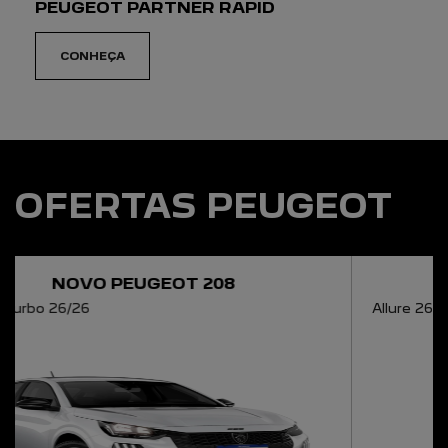
VENHA NOS VISITAR
SELECIONAR UMA LOJA
AZZURRA PEUGEOT NOVA IGUAÇU
Rua Carlos Marques Rollo, 311 - Jardim Império
Nova Iguaçu - Rio de Janeiro
COMO CHEGAR
GERAL
(21) 3959-4603