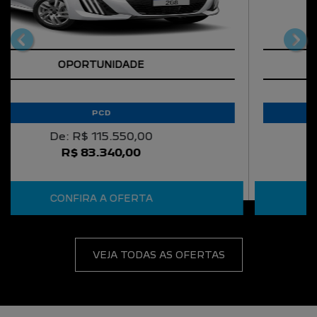
HORÁRIOS DE FUNCIONAMENTO
SHOWROOM
Showroom
De segunda a sexta, das 8h às 18h30.
Sábado das 9h às 18h
Feriados das 9h às 14h.
PÓS-VENDAS
Pós Vendas
De segunda a sexta, das 8h às 17h48.
Sábado - Fechado
Mais informações sobre essa loja