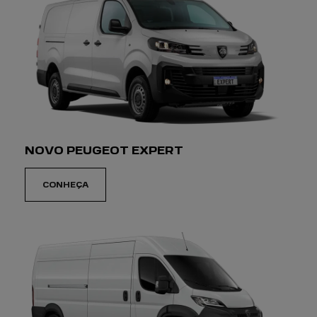
PREFERÊNCIA DE CONTATO:
WHATSAPP
TELEFONE
EMAIL
Li e aceito a
Política de Privacidade
e concordo em
receber comunicações da concessionária.
ENTRAR EM CONTATO
AGENDE UM
EMOTION DRIVE
Viva uma experiência de direção sem precedentes