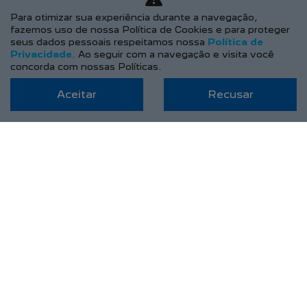
Para otimizar sua experiência durante a navegação,
Sobre Nós
fazemos uso de nossa Política de Cookies e para proteger
seus dados pessoais respeitamos nossa
Política de
Fale Conosco
Privacidade
. Ao seguir com a navegação e visita você
Agende um Emotion Drive
concorda com nossas Políticas.
Trabalhe Conosco
Aceitar
Recusar
Política de Privacidade
COMPARE
AGENDE UM TEST DRIVE
Desacelere. Seu bem maior é a vida.
Desenvolvido pela DEALERSPACE ® Direitos Reservados.