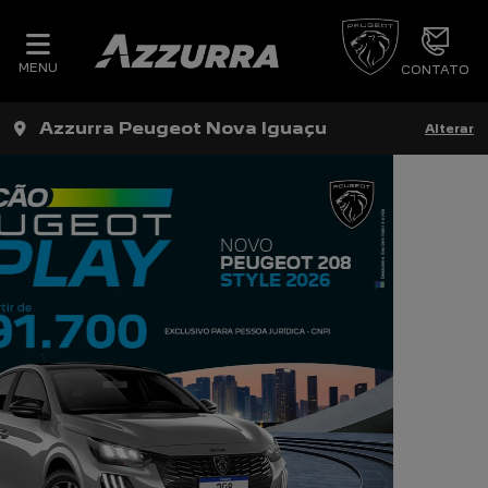
MENU
CONTATO
Azzurra Peugeot Nova Iguaçu
Alterar
templates.template-01.components.carous
tem