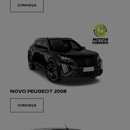
ENTRE EM CONTATO
COM NOSSA EQUIPE
Para solicitar mais informações, por favor,
preencha o formulário abaixo que entraremos
em contato rapidamente.