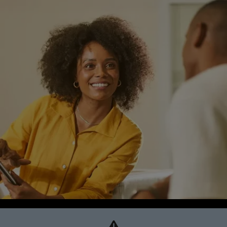
Motoristas de Aplicativo
PEUGEOT INCLUSÃO
SOLUÇÕES FINANCEIRAS
Consórcio
Financiamento
Seguros
REVISÃO
SERVIÇOS
Agendar Serviços
Peugeot Confiance
Revisões
Peças e Acessórios
CONTATO