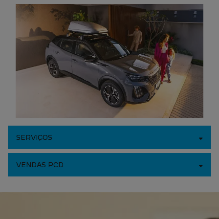
Novo Peugeot 2008
Novo Peugeot Expert
Peugeot Boxer
Peugeot Partner Rapid
SEMINOVOS
OFERTAS
VENDAS DIRETAS
Autoescolas
CNPJ e Microempreendedores
Governo
Frotas de Veículos
Produtor Rural
Taxistas