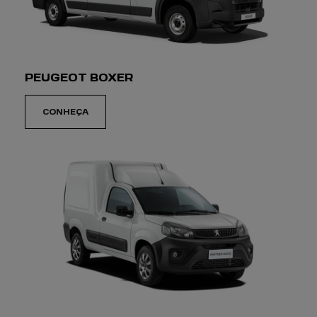
com um Peugeot. Desperte o leão que vive dentro de
você e venha hoje mesmo conhecer nossos veículos.
SAIBA MAIS