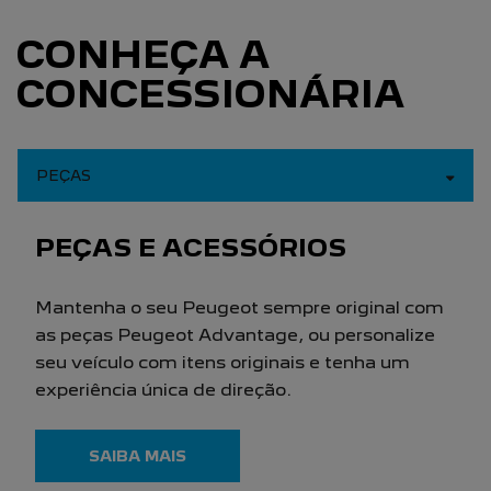
AZZURRA VEICULOS LTDA
CNPJ: 95.692.752/0001-77
NOVOS
Novo Peugeot 208