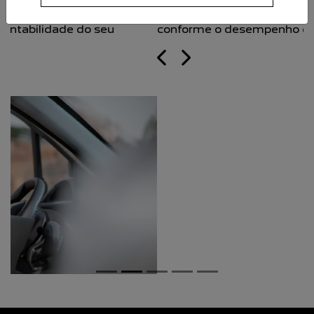
acompanha um ranking dos melhores motoristas,
conforme o desempenho de cada um na direção.
Próximo
Previous
Next
Redução de custos operacionais