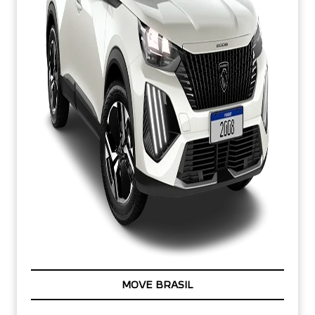
Para otimizar sua experiência durante a navegação,
fazemos uso de nossa Política de Cookies e para proteger
seus dados pessoais respeitamos nossa
Política de
Privacidade
. Ao seguir com a navegação e visita você
concorda com nossas Políticas.
OPORTUNIDADE
Aceitar
Recusar