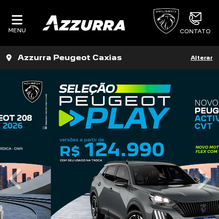
MENU
CONTATO
Azzurra Peugeot Caxias
Alterar
templates.template-01.components.carous
tem