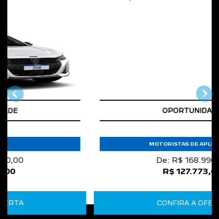
templates.template-01.components.carouse
tem
MOVE BRASIL
MOTORISTAS DE APLICATIVO
De: R$ 168.990,00
R$ 127.773,00
CONFIRA A OFERTA